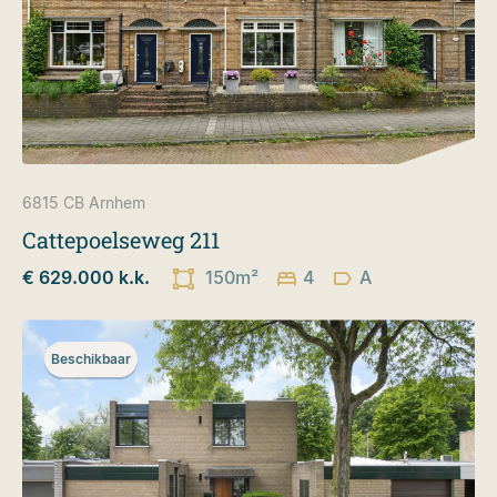
6815 CB
Arnhem
Cattepoelseweg 211
€ 629.000 k.k.
150m²
4
A
Beschikbaar