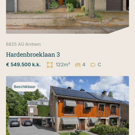
6825 AG
Arnhem
Hardenbroeklaan 3
€ 549.500 k.k.
122m²
4
C
Beschikbaar