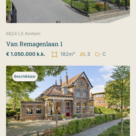
6824 LX
Arnhem
Van Remagenlaan 1
€ 1.050.000 k.k.
182m²
3
C
Beschikbaar