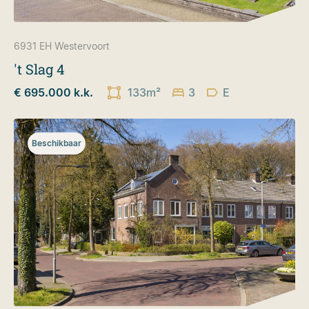
6931 EH
Westervoort
't Slag 4
€ 695.000 k.k.
133m²
3
E
Beschikbaar