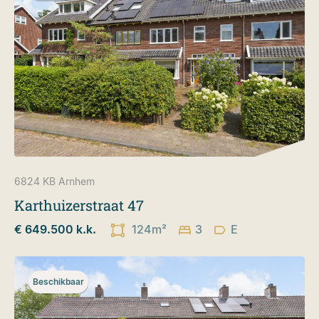
6824 KB
Arnhem
Karthuizerstraat 47
€ 649.500 k.k.
124m²
3
E
Beschikbaar