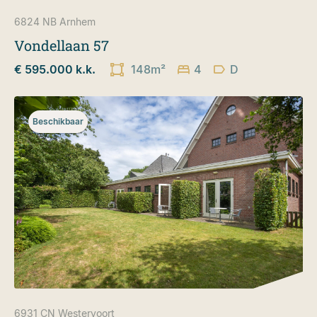
6824 NB
Arnhem
Vondellaan 57
€ 595.000 k.k.
148m²
4
D
Beschikbaar
6931 CN
Westervoort