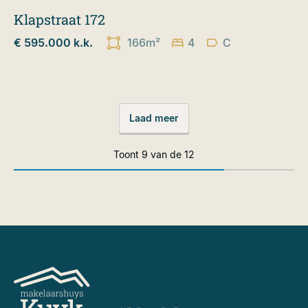
Klapstraat 172
€ 595.000 k.k.
166m²
4
C
Laad meer
Toont
9
van de
12