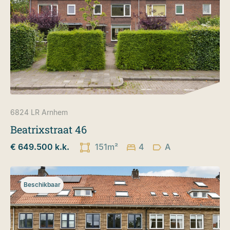
6824 LR
Arnhem
Beatrixstraat 46
€ 649.500 k.k.
151m²
4
A
Beschikbaar