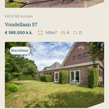
6824 NB
Arnhem
Vondellaan 57
€ 595.000 k.k.
148m²
4
D
Beschikbaar