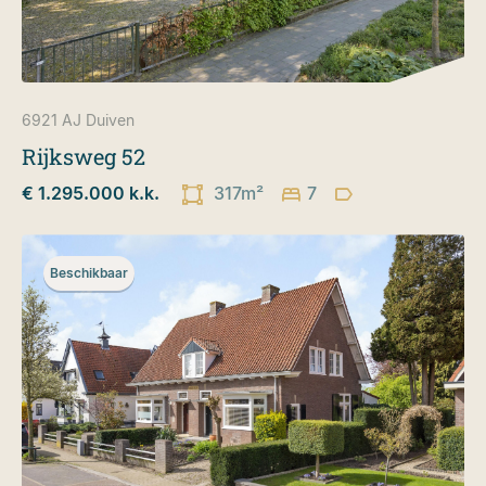
6921 AJ
Duiven
Rijksweg 52
€ 1.295.000 k.k.
317m²
7
Beschikbaar