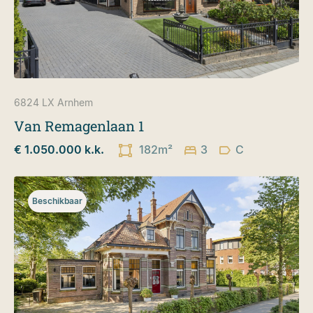
6824 LX
Arnhem
Van Remagenlaan 1
€ 1.050.000 k.k.
182m²
3
C
Beschikbaar