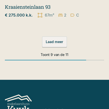
Kraaiensteinlaan 93
€ 275.000 k.k.
67m²
2
C
Laad meer
Toont
9
van de
11