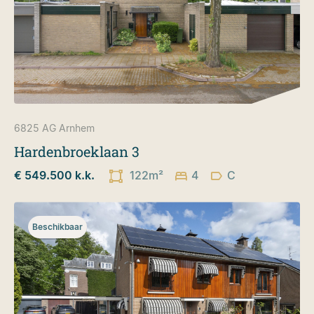
6825 AG
Arnhem
Hardenbroeklaan 3
€ 549.500 k.k.
122m²
4
C
Beschikbaar