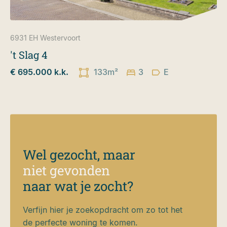
6931 EH
Westervoort
't Slag 4
€ 695.000 k.k.
133m²
3
E
Wel gezocht, maar
niet gevonden
naar wat je zocht?
Verfijn hier je zoekopdracht om zo tot het
de perfecte woning te komen.