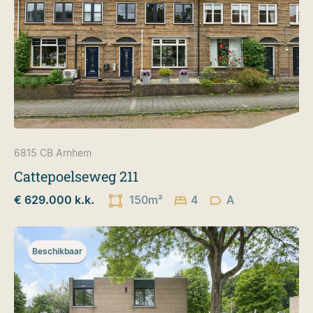
6815 CB
Arnhem
Cattepoelseweg 211
€ 629.000 k.k.
150m²
4
A
Beschikbaar