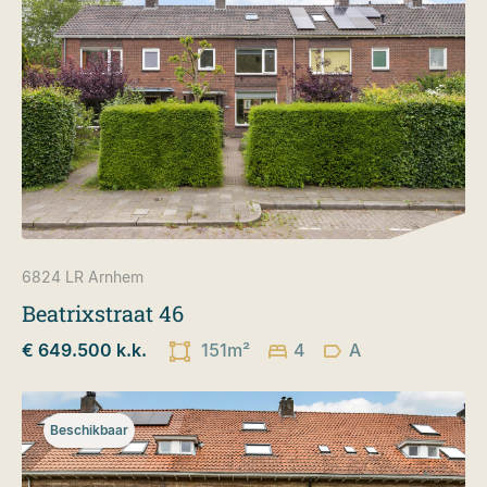
6824 LR
Arnhem
Beatrixstraat 46
€ 649.500 k.k.
151m²
4
A
Beschikbaar