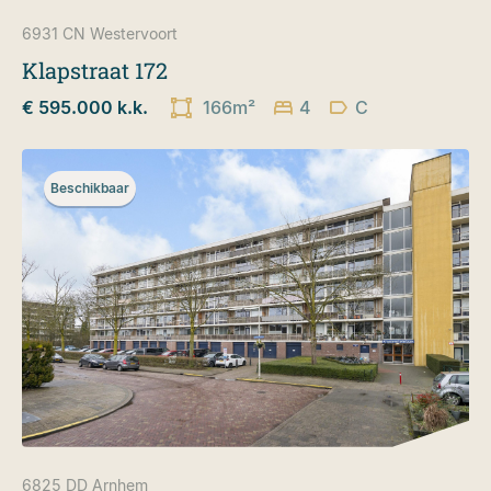
6931 CN
Westervoort
Klapstraat 172
€ 595.000 k.k.
166m²
4
C
Beschikbaar
6825 DD
Arnhem