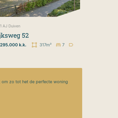
1 AJ
Duiven
jksweg 52
.295.000 k.k.
317m²
7
t om zo tot het de perfecte woning