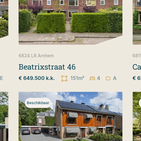
6824 LR
Arnhem
681
Beatrixstraat 46
Ca
E
€ 649.500 k.k.
151m²
4
A
€ 6
Beschikbaar