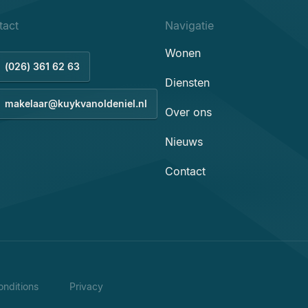
tact
Navigatie
Wonen
(026) 361 62 63
Diensten
makelaar@kuykvanoldeniel.nl
Over ons
Nieuws
Contact
nditions
Privacy