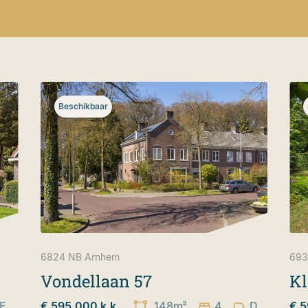
Beschikbaar
6824 NB
Arnhem
693
Vondellaan 57
Kl
E
€ 595.000 k.k.
148m²
4
D
€ 5