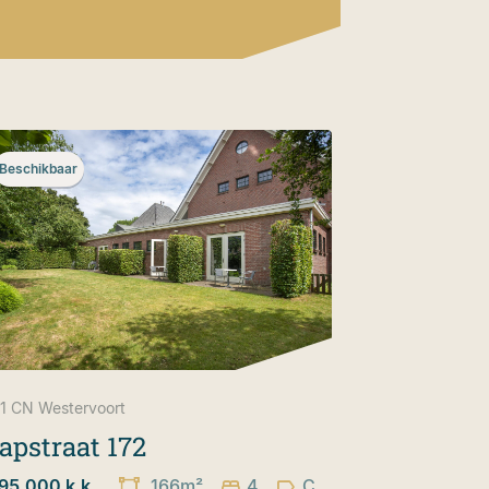
Beschikbaar
1 CN
Westervoort
apstraat 172
95.000 k.k.
166m²
4
C