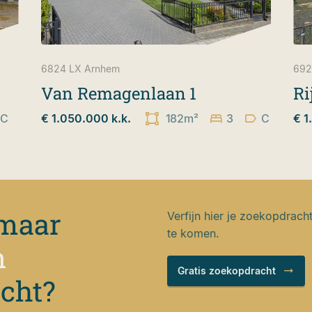
6824 LX
Arnhem
692
Van Remagenlaan 1
Ri
C
€ 1.050.000 k.k.
182m²
3
C
€ 1
 maar
Verfijn hier je zoekopdrach
te komen.
n
Gratis zoekopdracht
ocht?