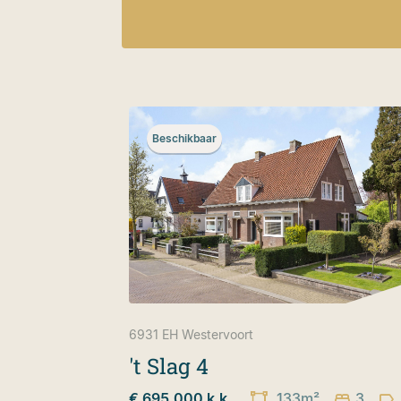
Beschikbaar
6931 EH
Westervoort
't Slag 4
€ 695.000 k.k.
133m²
3