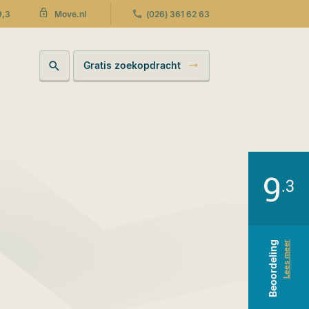
9,3
(026) 361 62 63
Move.nl
Gratis zoekopdracht
9
.3
Beoordeling
Lees meer