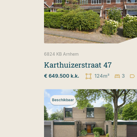
6824 KB
Arnhem
Karthuizerstraat 47
€ 649.500 k.k.
124m²
3
Beschikbaar