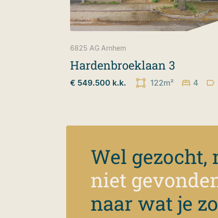
6825 AG
Arnhem
Hardenbroeklaan 3
€ 549.500 k.k.
122m²
4
Wel gezocht,
niet gevonde
naar wat je z