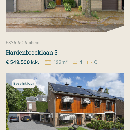
6825 AG
Arnhem
Hardenbroeklaan 3
€ 549.500 k.k.
122m²
4
C
Beschikbaar