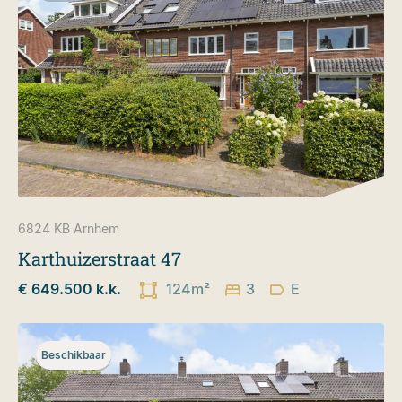
6824 KB
Arnhem
Karthuizerstraat 47
€ 649.500 k.k.
124m²
3
E
Beschikbaar