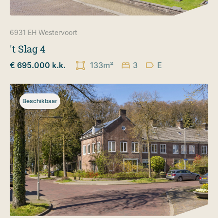
6931 EH
Westervoort
't Slag 4
€ 695.000 k.k.
133m²
3
E
Beschikbaar