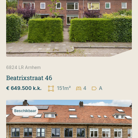
6824 LR
Arnhem
Beatrixstraat 46
€ 649.500 k.k.
151m²
4
A
Beschikbaar