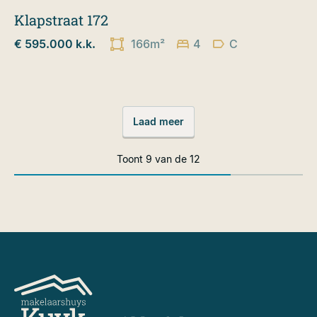
Klapstraat 172
€ 595.000 k.k.
166m²
4
C
Laad meer
Toont
9
van de
12