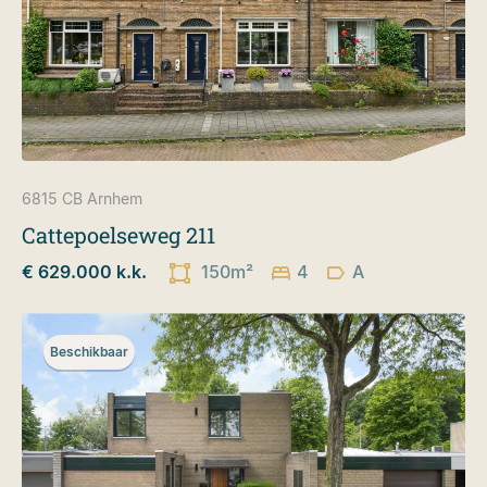
6815 CB
Arnhem
Cattepoelseweg 211
€ 629.000 k.k.
150m²
4
A
Beschikbaar