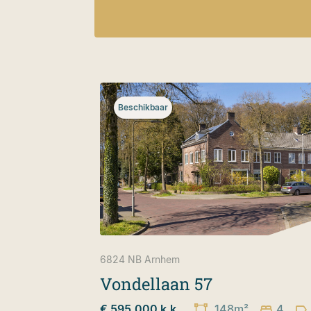
Beschikbaar
6824 NB
Arnhem
Vondellaan 57
€ 595.000 k.k.
148m²
4