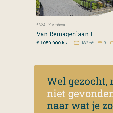
6824 LX
Arnhem
Van Remagenlaan 1
€ 1.050.000 k.k.
182m²
3
Wel gezocht,
niet gevonde
naar wat je z