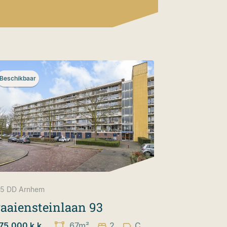
Beschikbaar
5 DD
Arnhem
aaiensteinlaan 93
75.000 k.k.
67m²
2
C