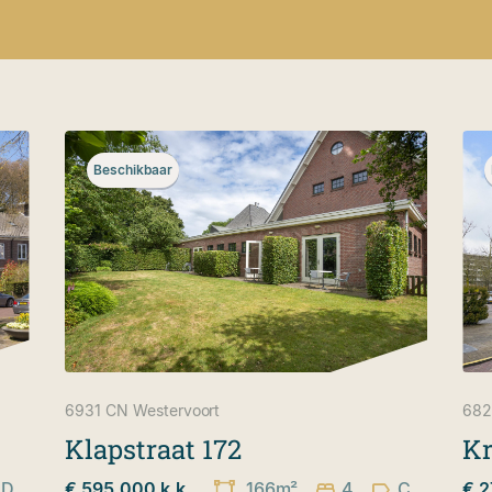
Beschikbaar
6931 CN
Westervoort
682
Klapstraat 172
Kr
D
€ 595.000 k.k.
166m²
4
C
€ 2