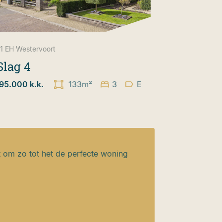
1 EH
Westervoort
 Slag 4
95.000 k.k.
133m²
3
E
t om zo tot het de perfecte woning