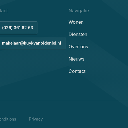
tact
Navigatie
Wonen
(026) 361 62 63
Diensten
makelaar@kuykvanoldeniel.nl
Over ons
Nieuws
Contact
nditions
Privacy