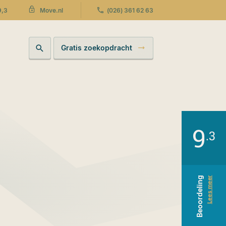
9,3
(026) 361 62 63
Move.nl
Gratis zoekopdracht
9
.3
Beoordeling
Lees meer