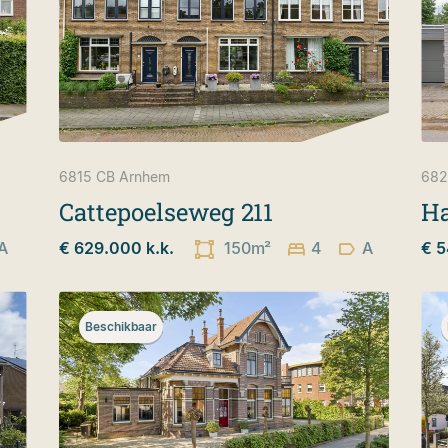
6815 CB
Arnhem
682
Cattepoelseweg 211
Ha
A
€ 629.000 k.k.
150m²
4
A
€ 5
Beschikbaar