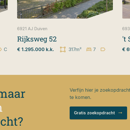
6921 AJ
Duiven
693
Rijksweg 52
't
C
€ 1.295.000 k.k.
317m²
7
€ 6
 maar
Verfijn hier je zoekopdrach
te komen.
n
Gratis zoekopdracht
ocht?