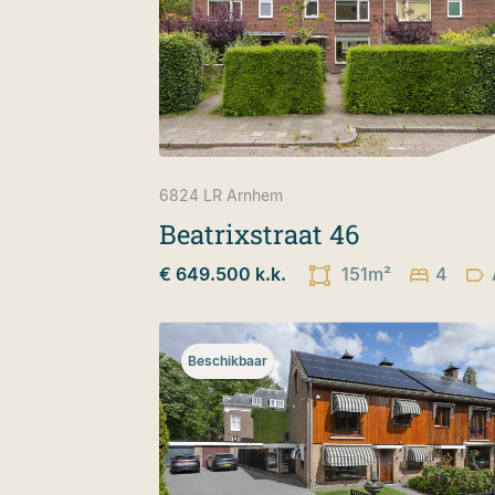
6824 LR
Arnhem
Beatrixstraat 46
€ 649.500 k.k.
151m²
4
Beschikbaar