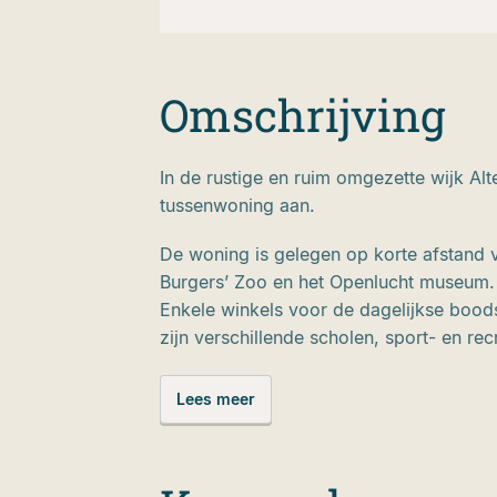
Omschrijving
In de rustige en ruim omgezette wijk Alt
tussenwoning aan.
De woning is gelegen op korte afstand 
Burgers’ Zoo en het Openlucht museum. V
Enkele winkels voor de dagelijkse boods
zijn verschillende scholen, sport- en r
Arnhem bereik je binnen 10 minuten fiet
en er is een bushalte in de straat.
Lees meer
De woning zelf is in de oorlog gebomb
Met een royaal woonoppervlakte van 1