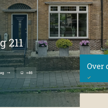
g 211
Over 
aag
+46