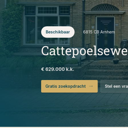
Beschikbaar
6815 CB
Arnhem
Cattepoelsewe
€ 629.000 k.k.
Gratis zoekopdracht
Stel een vr