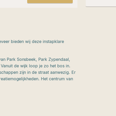
eveer bieden wij deze instapklare
van Park Sonsbeek, Park Zypendaal,
anuit de wijk loop je zo het bos in.
chappen zijn in de straat aanwezig. Er
ecreatiemogelijkheden. Het centrum van
sen, de snelwegen zijn op korte afstand
ardeerd en opnieuw gebouwd in 1950.
50m², een open keuken en badkamer en