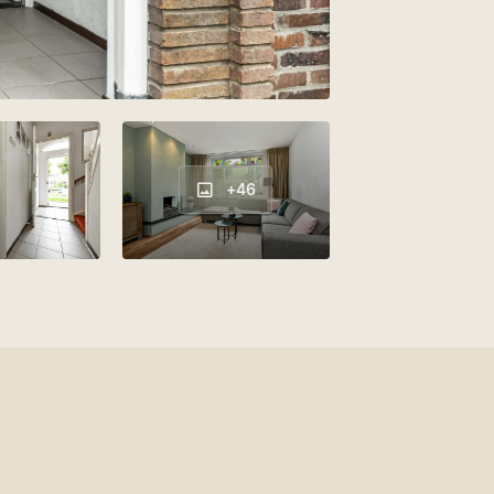
Tv kabel, airconditioning,
zonnepanelen, natuurlijke ventilatie
Zadeldak
+46