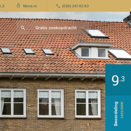
9,3
(026) 361 62 63
Move.nl
Gratis zoekopdracht
9
.3
Beoordeling
Lees meer