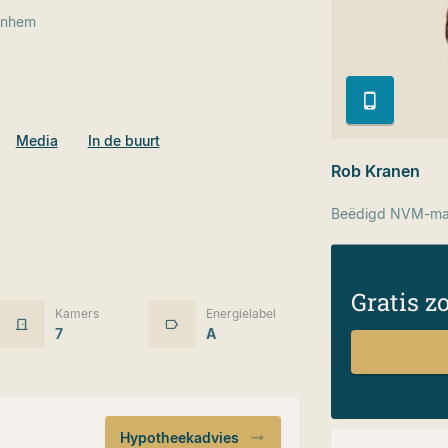
rnhem
Media
In de buurt
Rob Kranen
Beëdigd NVM-mak
Gratis z
Kamers
Energielabel
7
A
Hypotheekadvies