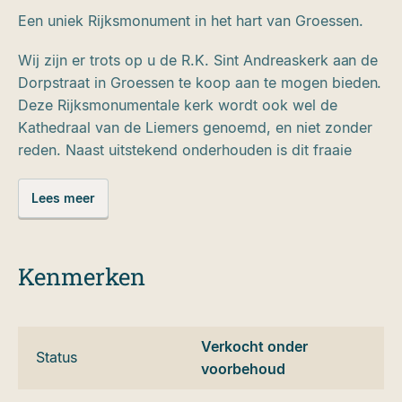
Een uniek Rijksmonument in het hart van Groessen.
Wij zijn er trots op u de R.K. Sint Andreaskerk aan de
Dorpstraat in Groessen te koop aan te mogen bieden.
Deze Rijksmonumentale kerk wordt ook wel de
Kathedraal van de Liemers genoemd, en niet zonder
reden. Naast uitstekend onderhouden is dit fraaie
kerkgebouw waarvan de oudste delen uit de periode
1150-1180 dateren, van een grote schoonheid en
Lees meer
biedt het de gelukkige nieuwe eigenaar de kans om
bijvoorbeeld een aantal fraaie wooneenheden in het
gebouw te realiseren. Andere vormen van gebruik
Kenmerken
zijn uiteraard ook mogelijk, al zal over het algemeen
een bestemmingsplanwijziging noodzakelijk zijn.
Thans heeft het geheel de bestemming
Verkocht onder
‘Maatschappelijke doeleinden’.
Status
voorbehoud
De netto vloeroppervlakte bedraagt thans 1.150 m²,