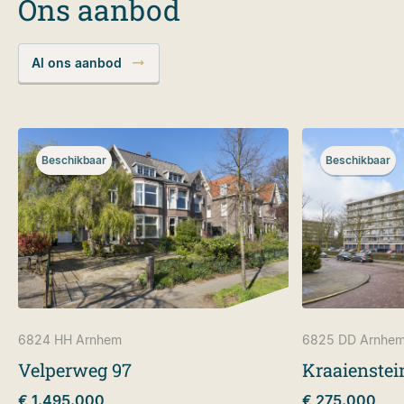
Ons aanbod
Al ons aanbod
Beschikbaar
Beschikbaar
6824 HH
Arnhem
6825 DD
Arnhe
Velperweg 97
Kraaienstei
€ 1.495.000
€ 275.000