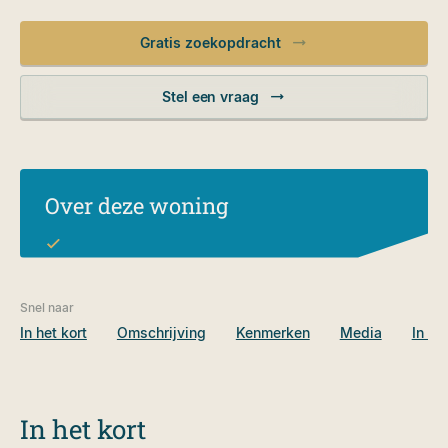
Gratis zoekopdracht
Stel een vraag
Over deze woning
Snel naar
In het kort
Omschrijving
Kenmerken
Media
In de
In het kort