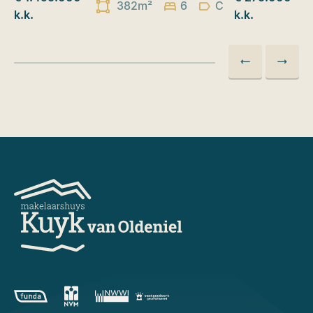
382m²
6
C
k.k.
k.k.