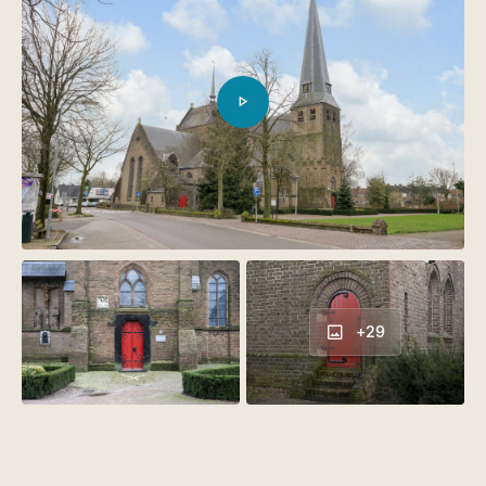
landelijk gelegen
– Religieus erfgoed
– Rijksmonument
– Netto vloeroppervlakte: 1150 m²
Bouwjaar
1150
– Perceeloppervlakte: circa 4.900 m²
– Uitgebreide herontwikkelingsmogelijkheden
Isolatie
Geen spouw
– Uitstekend onderhouden
– Fraaie oorspronkelijke elementen
Verdiepingen
1
– Prachtige glas-in-loodramen
– Verkoopvoorwaarden van toepassing, info bij
Daktype
Samengesteld dak
makelaar.
+29