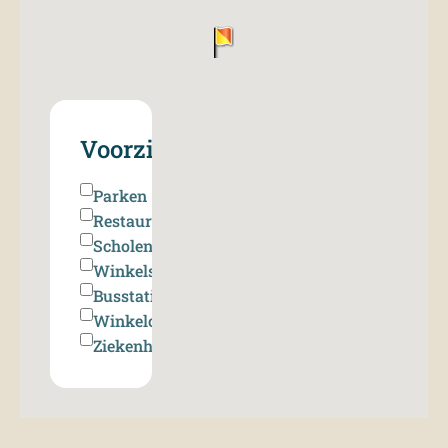
Parken
Restaurant
Scholen
Winkels
Busstations
Winkelcentrum
Ziekenhuis