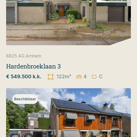
6825 AG
Arnhem
Hardenbroeklaan 3
€ 549.500 k.k.
122m²
4
C
Beschikbaar