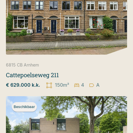
6815 CB
Arnhem
Cattepoelseweg 211
€ 629.000 k.k.
150m²
4
A
Beschikbaar