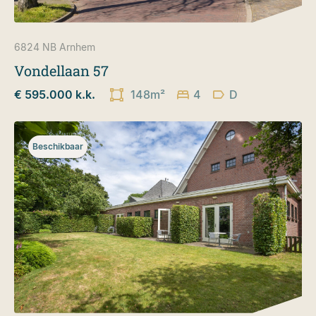
6824 NB
Arnhem
Vondellaan 57
€ 595.000 k.k.
148m²
4
D
Beschikbaar