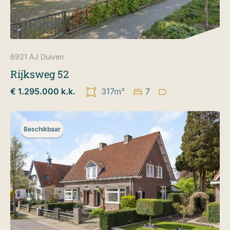
6921 AJ
Duiven
Rijksweg 52
€ 1.295.000 k.k.
317m²
7
Beschikbaar