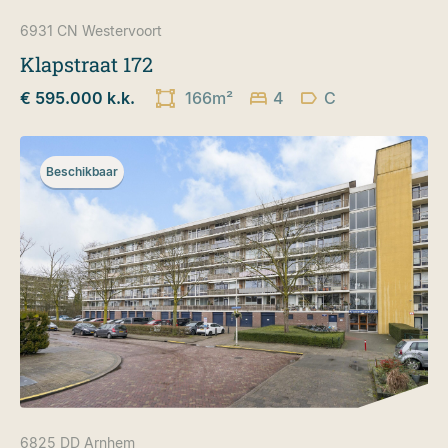
6931 CN
Westervoort
Klapstraat 172
€ 595.000 k.k.
166m²
4
C
Beschikbaar
6825 DD
Arnhem