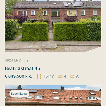
6824 LR
Arnhem
Beatrixstraat 46
€ 649.500 k.k.
151m²
4
A
Beschikbaar