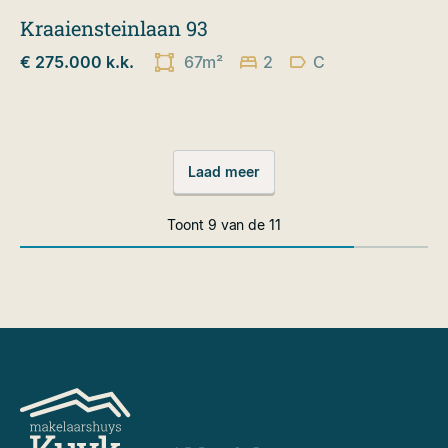
Kraaiensteinlaan 93
€ 275.000 k.k.
67m²
2
C
Laad meer
Toont
9
van de
11