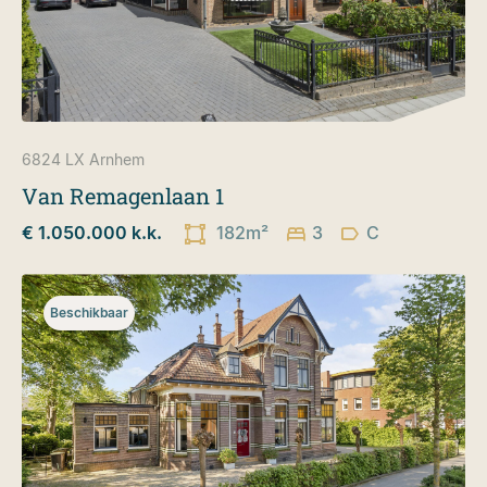
6824 LX
Arnhem
Van Remagenlaan 1
€ 1.050.000 k.k.
182m²
3
C
Beschikbaar