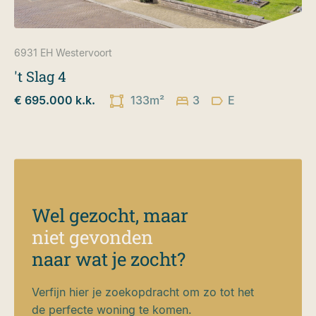
6931 EH
Westervoort
't Slag 4
€ 695.000 k.k.
133m²
3
E
Wel gezocht, maar
niet gevonden
naar wat je zocht?
Verfijn hier je zoekopdracht om zo tot het
de perfecte woning te komen.